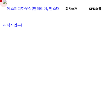
회사소개
SPD쇼룸
회사소개
사업부소개
그룹조직도
공사분야
수상내역/특허
회사전경/보유설비
오시는 길
SPD쇼룸
SPD쇼룸
인조대리석